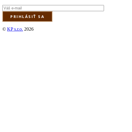
©
KP s.r.o.
2026