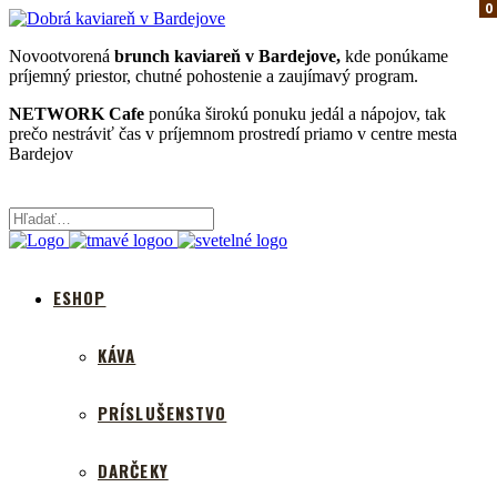
0
0
0
Novootvorená
brunch kaviareň v Bardejove,
kde ponúkame
príjemný priestor, chutné pohostenie a zaujímavý program.
NETWORK Cafe
ponúka širokú ponuku jedál a nápojov, tak
prečo nestráviť čas v príjemnom prostredí priamo v centre mesta
Bardejov
ESHOP
KÁVA
PRÍSLUŠENSTVO
DARČEKY