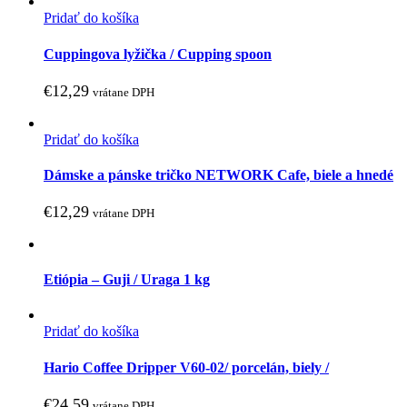
Pridať do košíka
Cuppingova lyžička / Cupping spoon
€
12,29
vrátane DPH
Pridať do košíka
Dámske a pánske tričko NETWORK Cafe, biele a hnedé
€
12,29
vrátane DPH
Etiópia – Guji / Uraga 1 kg
Pridať do košíka
Hario Coffee Dripper V60-02/ porcelán, biely /
€
24,59
vrátane DPH