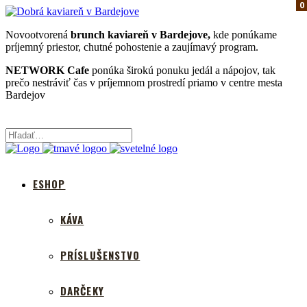
0
0
0
Novootvorená
brunch kaviareň v Bardejove,
kde ponúkame
príjemný priestor, chutné pohostenie a zaujímavý program.
NETWORK Cafe
ponúka širokú ponuku jedál a nápojov, tak
prečo nestráviť čas v príjemnom prostredí priamo v centre mesta
Bardejov
ESHOP
KÁVA
PRÍSLUŠENSTVO
DARČEKY