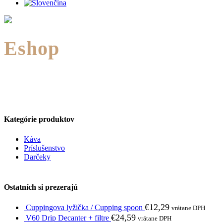
Eshop
Kategórie produktov
Káva
Príslušenstvo
Darčeky
Ostatních si prezerajú
€
12,29
Cuppingova lyžička / Cupping spoon
vrátane DPH
€
24,59
V60 Drip Decanter + filtre
vrátane DPH