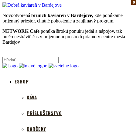
0
0
0
Novootvorená
brunch kaviareň v Bardejove,
kde ponúkame
príjemný priestor, chutné pohostenie a zaujímavý program.
NETWORK Cafe
ponúka širokú ponuku jedál a nápojov, tak
prečo nestráviť čas v príjemnom prostredí priamo v centre mesta
Bardejov
ESHOP
KÁVA
PRÍSLUŠENSTVO
DARČEKY