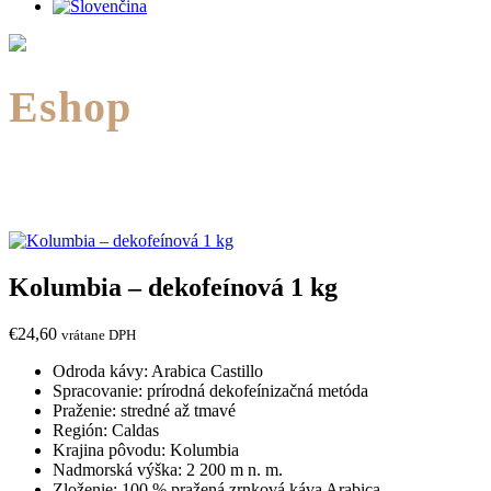
Eshop
Kolumbia – dekofeínová 1 kg
€
24,60
vrátane DPH
Odroda kávy: Arabica Castillo
Spracovanie: prírodná dekofeínizačná metóda
Praženie: stredné až tmavé
Región: Caldas
Krajina pôvodu: Kolumbia
Nadmorská výška: 2 200 m n. m.
Zloženie: 100 % pražená zrnková káva Arabica